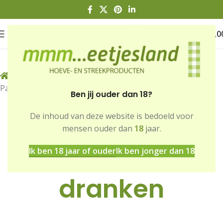
0
€
0,0
Home
Winkel
Dranken
Non-alcoholische dranken
Pagina 2
Ben jij ouder dan 18?
Non-
De inhoud van deze website is bedoeld voor
mensen ouder dan
18
jaar.
alcoholische
Ik ben 18 jaar of ouder
Ik ben jonger dan 18
dranken