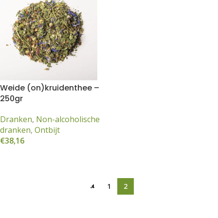
Weide (on)kruidenthee –
250gr
Dranken
,
Non-alcoholische
dranken
,
Ontbijt
€
38,16
Toevoegen aan winkelwagen
←
1
2