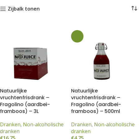
Zijbalk tonen
Filter
 (18)
Natuurlijke
Natuurlijke
vruchtenfrisdrank –
vruchtenfrisdrank –
Fragolino (aardbei-
Fragolino (aardbei-
framboos) – 3L
framboos) – 500ml
Dranken
,
Non-alcoholische
Dranken
,
Non-alcoholische
dranken
dranken
€
16,75
€
4,75