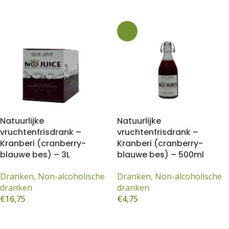
e
e
orrel
Natuurlijke
Natuurlijke
vruchtenfrisdrank –
vruchtenfrisdrank –
Kranberi (cranberry-
Kranberi (cranberry-
blauwe bes) – 3L
blauwe bes) – 500ml
Dranken
,
Non-alcoholische
Dranken
,
Non-alcoholische
dranken
dranken
€
16,75
€
4,75
Toevoegen aan winkelwagen
Lees meer