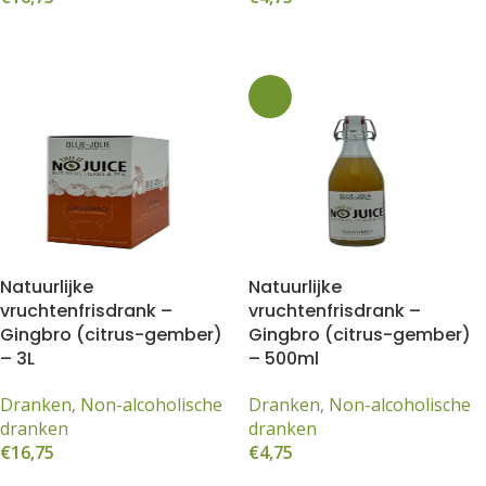
Toevoegen aan winkelwagen
Lees meer
eren
Collie
eve
Natuurlijke
Natuurlijke
vruchtenfrisdrank –
vruchtenfrisdrank –
Gin
Gingbro (citrus-gember)
Gingbro (citrus-gember)
– 3L
– 500ml
Dranken
,
Non-alcoholische
Dranken
,
Non-alcoholische
dranken
dranken
€
16,75
€
4,75
hoeve
Toevoegen aan winkelwagen
Lees meer