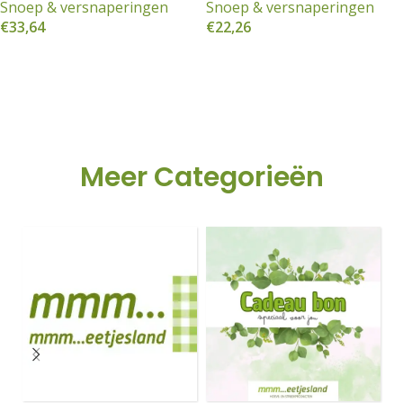
Snoep & versnaperingen
Snoep & versnaperingen
€
33,64
€
22,26
e
Toevoegen aan winkelwagen
Toevoegen aan winkelwagen
e
Meer Categorieën