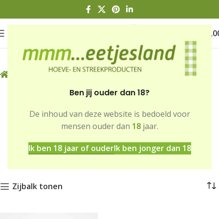
0
€
0,0
Home
Winkel
Snoep & versnaperingen
Ben jij ouder dan 18?
Snoep &
De inhoud van deze website is bedoeld voor
mensen ouder dan
18
jaar.
versnaperingen
Ik ben 18 jaar of ouder
Ik ben jonger dan 18
Zijbalk tonen