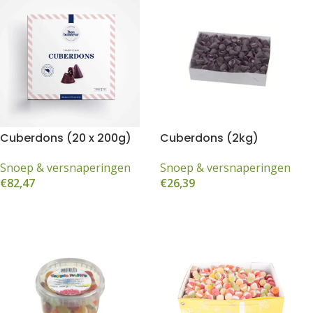
ter
)
Cuberdons (20 x 200g)
Cuberdons (2kg)
Snoep & versnaperingen
Snoep & versnaperingen
€
82,47
€
26,39
Toevoegen aan winkelwagen
Toevoegen aan winkelwagen