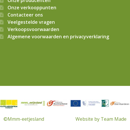
Onze producenten
Onze verkooppunten
Contacteer ons
Veelgestelde vragen
Verkoopsvoorwaarden
Algemene voorwaarden en privacyverklaring
© 2026
Mmm…eetjesland CVBA
. Alle rechten voorbehouden
©Mmm-eetjesland
Website by Team Made