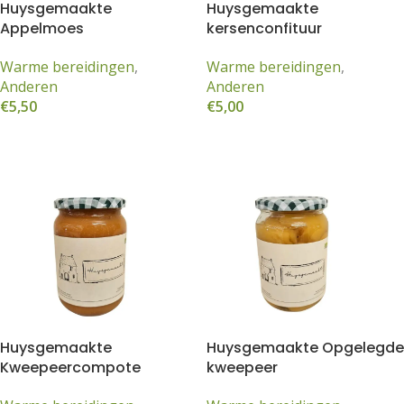
Huysgemaakte
Huysgemaakte
Appelmoes
kersenconfituur
Warme bereidingen
,
Warme bereidingen
,
Anderen
Anderen
€
5,50
€
5,00
Toevoegen aan winkelwagen
Lees meer
Huysgemaakte
Huysgemaakte Opgelegde
Kweepeercompote
kweepeer