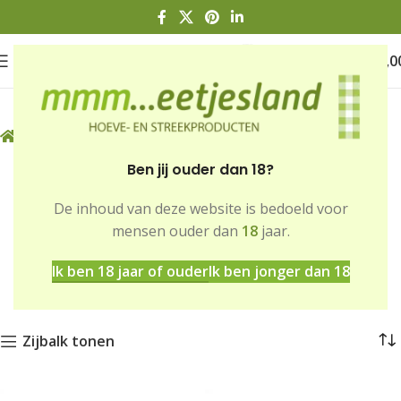
0
€
0,0
Home
Winkel
Warme bereidingen
Ben jij ouder dan 18?
Warme
De inhoud van deze website is bedoeld voor
mensen ouder dan
18
jaar.
bereidingen
Ik ben 18 jaar of ouder
Ik ben jonger dan 18
Zijbalk tonen