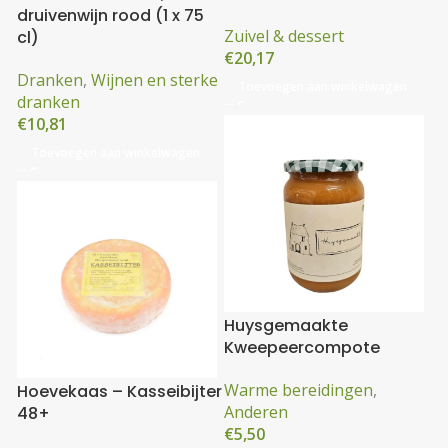
druivenwijn rood (1 x 75
Zuivel & dessert
cl)
€
20,17
Dranken
,
Wijnen en sterke
Toevoegen aan winkelwagen
dranken
€
10,81
Toevoegen aan winkelwagen
Huysgemaakte
Kweepeercompote
Warme bereidingen
,
Hoevekaas – Kasseibijter
Anderen
48+
€
5,50