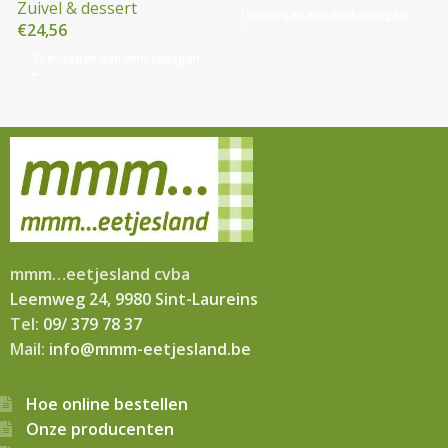
Zuivel & dessert
Toevoegen aan winkelwagen
€
24,56
Toevoegen aan winkelwagen
mmm…eetjesland cvba
Leemweg 24, 9980 Sint-Laureins
Tel:
09/ 379 78 37
Mail:
info@mmm-eetjesland.be
Hoe online bestellen
Onze producenten