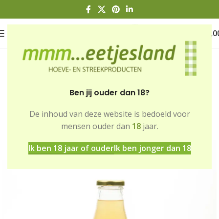
0
€
0,0
Ben jij ouder dan 18?
De inhoud van deze website is bedoeld voor
Home
Winkel
Dranken
mensen ouder dan
18
jaar.
Non-alcoholische dranken
Ik ben 18 jaar of ouder
Ik ben jonger dan 18