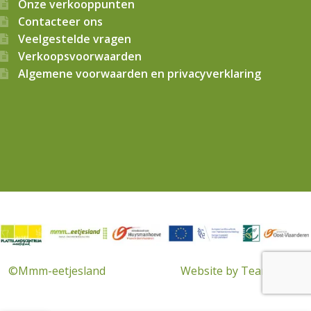
Onze verkooppunten
Contacteer ons
Veelgestelde vragen
Verkoopsvoorwaarden
Algemene voorwaarden en privacyverklaring
© 2026
Mmm…eetjesland CVBA
. Alle rechten voorbehouden
©Mmm-eetjesland
Website by Team Made