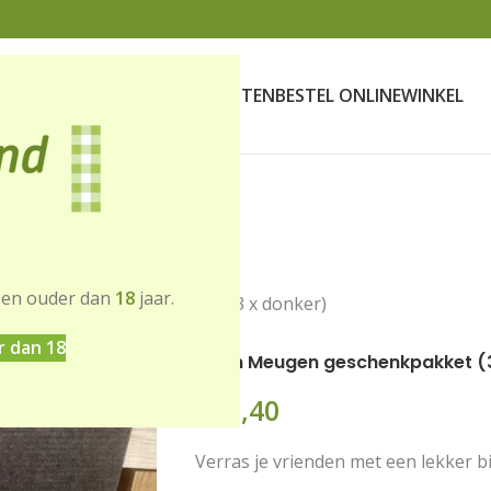
SCHENKDOZEN
VERKOOPPUNTEN
BESTEL ONLINE
WINKEL
sen ouder dan
18
jaar.
eschenkpakket (3 x blond & 3 x donker)
r dan 18
Geirn Meugen geschenkpakket (3
€
17,40
Verras je vrienden met een lekker bi