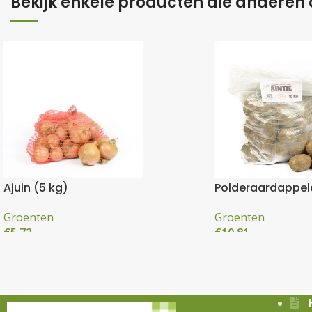
Bekijk enkele producten die anderen
Ajuin (5 kg)
Polderaardappelen
Groenten
Groenten
€
5,72
€
10,81