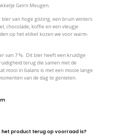
akketje Geirn Meugen.
bier van hoge gisting, een bruin winters
l, chocolade, koffie en een vleugje
rden op het etiket kozen we voor warm-
r van 7 %. Dit bier heeft een kruidige
kruidigheid terug die samen met de
at mooi in balans is met een mooie lange
 momenten van de dag te genieten.
em
er het product terug op voorraad is?