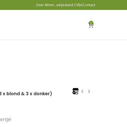
Over Mmm…eetjesland CVBA
Contact
0
 x blond & 3 x donker)
ertje!