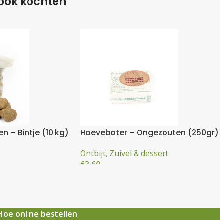
 ook kochten
 – Bintje (10 kg)
Hoeveboter – Ongezouten (250gr)
Ontbijt
,
Zuivel & dessert
€
3,60
Hoe online bestellen