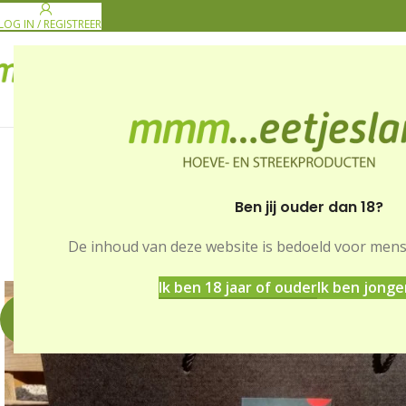
LOG IN / REGISTREER
PRODUCENTEN
GE
Ben jij ouder dan 18?
De inhoud van deze website is bedoeld voor men
Home
Winkel
Dranken
Streekbieren
Geirn Meugen g
Ik ben 18 jaar of ouder
Ik ben jonge