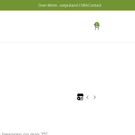
Over Mmm…eetjesland CVBA
Contact
0
e bewaren op max 7°C.