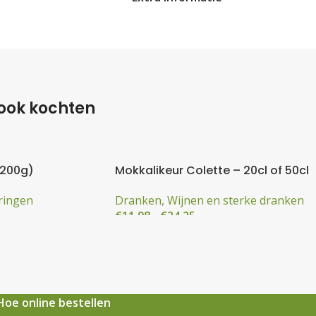
 ook kochten
 200g)
Mokkalikeur Colette – 20cl of 50cl
ringen
Dranken
,
Wijnen en sterke dranken
€
11,98
-
€
24,25
Hoe online bestellen