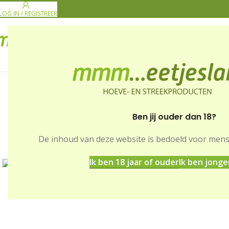
LOG IN / REGISTREER
PRODUCENTEN
GE
Ben jij ouder dan 18?
De inhoud van deze website is bedoeld voor men
Home
Winkel
Zuivel & dessert
Geitenkaas – Roulade 
Ik ben 18 jaar of ouder
Ik ben jonge