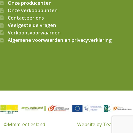
Onze producenten
Onze verkooppunten
Contacteer ons
Veelgestelde vragen
Verkoopsvoorwaarden
Algemene voorwaarden en privacyverklaring
© 2026
Mmm…eetjesland CVBA
. Alle rechten voorbehouden
©Mmm-eetjesland
Website by Team Made