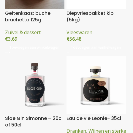
Geitenkaas: buche
Diepvriespakket kip
bruchetta 125g
(5kg)
Zuivel & dessert
Vleeswaren
€
3,69
€
56,48
Toevoegen aan winkelwagen
Toevoegen aan winkelwagen
Sloe Gin Simonne – 20cl
Eau de vie Leonie- 35cl
of 50cl
Dranken
,
Wijnen en sterke