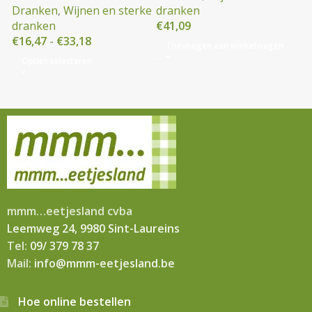
Dranken
,
Wijnen en sterke
dranken
dranken
€
41,09
€
16,47
-
€
33,18
Toevoegen aan winkelwagen
Opties selecteren
mmm…eetjesland cvba
Leemweg 24, 9980 Sint-Laureins
Tel:
09/ 379 78 37
Mail:
info@mmm-eetjesland.be
Hoe online bestellen