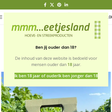
0
€
0,0
Ben jij ouder dan 18?
De inhoud van deze website is bedoeld voor
Home
Winkel
Dranken
mensen ouder dan
18
jaar.
Wijnen en sterke dranken
Ik ben 18 jaar of ouder
Ik ben jonger dan 18