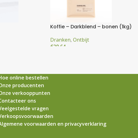
Koffie – Darkblend – bonen (1kg)
Dranken
,
Ontbijt
€
29,64
Hoe online bestellen
Onze producenten
Onze verkooppunten
Contacteer ons
Veelgestelde vragen
Verkoopsvoorwaarden
Algemene voorwaarden en privacyverklaring