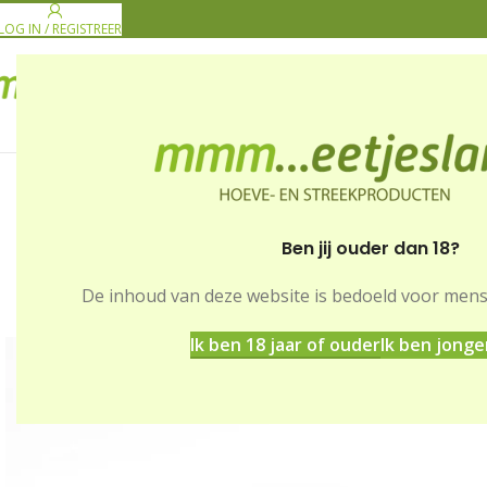
LOG IN / REGISTREER
PRODUCENTEN
GE
Ben jij ouder dan 18?
De inhoud van deze website is bedoeld voor men
Home
Winkel
Zuivel & dessert
Hoevekaas – Dankaar
Ik ben 18 jaar of ouder
Ik ben jonge