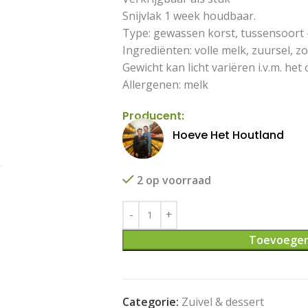
Snijvlak 1 week houdbaar.
Type: gewassen korst, tussensoort
Ingrediënten: volle melk, zuursel, z
Gewicht kan licht variëren i.v.m. h
Allergenen: melk
Producent:
Hoeve Het Houtland
2 op voorraad
Toevoegen
Categorie:
Zuivel & dessert