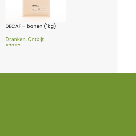
DECAF – bonen (1kg)
Dranken
,
Ontbijt
€
30,53