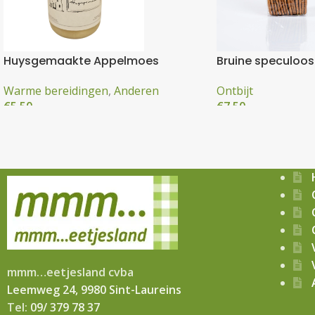
Huysgemaakte Appelmoes
Bruine speculoos
Warme bereidingen
,
Anderen
Ontbijt
€
5,50
€
7,50
mmm…eetjesland cvba
Leemweg 24, 9980 Sint-Laureins
Tel:
09/ 379 78 37