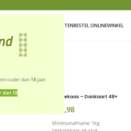
SCHENKDOZEN
VERKOOPPUNTEN
BESTEL ONLINE
WINKEL
sen ouder dan
18
jaar.
t 48+
r dan 18
Hoevekaas – Dankaart 48+
€
19,98
Minimumafname: 1kg
Verkrijgbaar als stuk