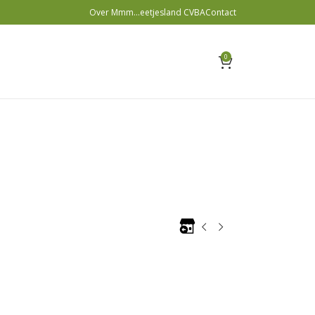
Over Mmm…eetjesland CVBA
Contact
0