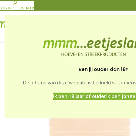
LOG IN / REGISTREER
PRODUCENTEN
GE
Ben jij ouder dan 18?
De inhoud van deze website is bedoeld voor men
Home
Winkel
Dranken
Koffie – Darkblend – gemalen
Ik ben 18 jaar of ouder
Ik ben jonge