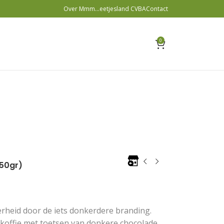
Over Mmm…eetjesland CVBA
Contact
0
250gr)
erheid door de iets donkerdere branding.
e koffie met toetsen van donkere chocolade.