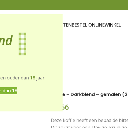
SCHENKDOZEN
VERKOOPPUNTEN
BESTEL ONLINE
WINKEL
sen ouder dan
18
jaar.
 (250gr)
r dan 18
Koffie – Darkblend – gemalen (
€
7,56
Deze koffie heeft een bepaalde bitt
Dit zorgt voor een stevige, kruidig