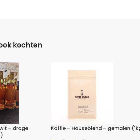
 ook kochten
wit – droge
Koffie – Houseblend – gemalen (1k
l)