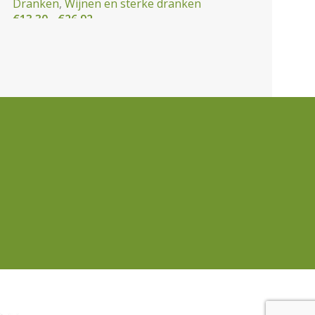
Dranken
,
Wijnen en sterke dranken
€
13,30
-
€
26,92