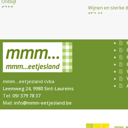
Ontbijt
€
7,50
Wijnen en sterke 
€
52,44
mmm…eetjesland cvba
Leemweg 24, 9980 Sint-Laureins
Tel:
09/ 379 78 37
Mail:
info@mmm-eetjesland.be
© 2026