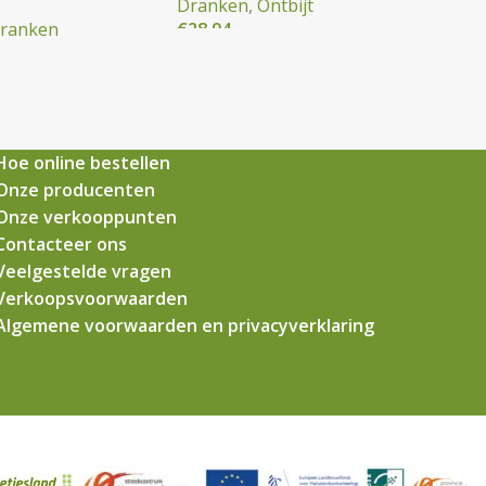
Dranken
,
Ontbijt
dranken
€
28,94
Hoe online bestellen
Onze producenten
Onze verkooppunten
Contacteer ons
Veelgestelde vragen
Verkoopsvoorwaarden
Algemene voorwaarden en privacyverklaring
Mmm…eetjesland CVBA
. Alle rechten voorbehouden