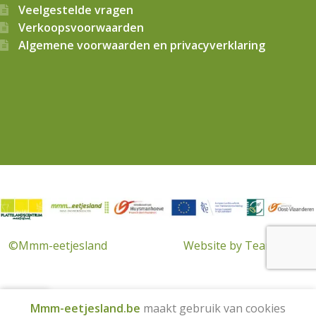
Veelgestelde vragen
Verkoopsvoorwaarden
Algemene voorwaarden en privacyverklaring
© 2026
Mmm…eetjesland CVBA
. Alle rechten voorbehouden
©Mmm-eetjesland
Website by Team Made
0
Mmm-eetjesland.be
maakt gebruik van cookies