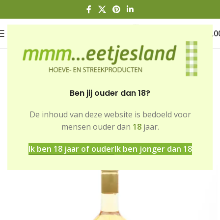
0
€
0,0
Ben jij ouder dan 18?
De inhoud van deze website is bedoeld voor
Home
Winkel
Dranken
mensen ouder dan
18
jaar.
Wijnen en sterke dranken
Ik ben 18 jaar of ouder
Ik ben jonger dan 18