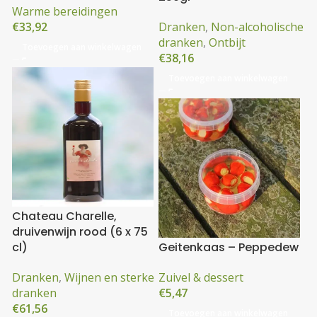
Warme bereidingen
€
33,92
Dranken
,
Non-alcoholische
dranken
,
Ontbijt
Toevoegen aan winkelwagen
€
38,16
Toevoegen aan winkelwagen
Chateau Charelle,
druivenwijn rood (6 x 75
cl)
Geitenkaas – Peppedew
Dranken
,
Wijnen en sterke
Zuivel & dessert
dranken
€
5,47
€
61,56
Toevoegen aan winkelwagen