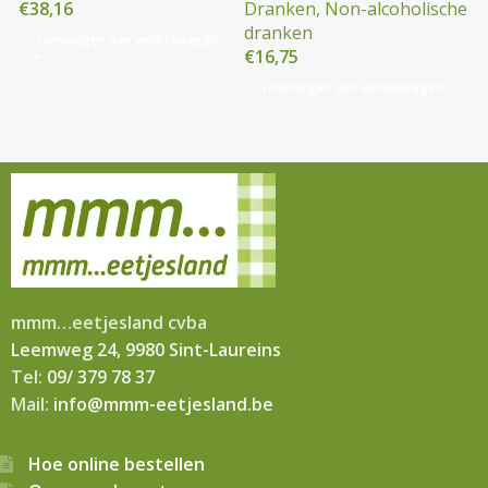
€
38,16
Dranken
,
Non-alcoholische
dranken
Toevoegen aan winkelwagen
€
16,75
Toevoegen aan winkelwagen
mmm…eetjesland cvba
Leemweg 24, 9980 Sint-Laureins
Tel:
09/ 379 78 37
Mail:
info@mmm-eetjesland.be
Hoe online bestellen