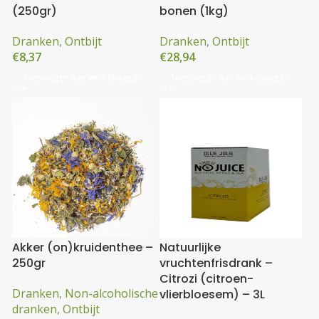
(250gr)
bonen (1kg)
Dranken
,
Ontbijt
Dranken
,
Ontbijt
€
8,37
€
28,94
Toevoegen aan winkelwagen
Toevoegen aan winkelwagen
Akker (on)kruidenthee –
Natuurlijke
250gr
vruchtenfrisdrank –
Citrozi (citroen-
Dranken
,
Non-alcoholische
vlierbloesem) – 3L
dranken
,
Ontbijt