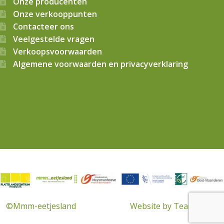
Onze producenten
Onze verkooppunten
Contacteer ons
Veelgestelde vragen
Verkoopsvoorwaarden
Algemene voorwaarden en privacyverklaring
© 2026
Mmm…eetjesland CVBA
. Alle rechten voorbehouden
©Mmm-eetjesland
Website by Team Made