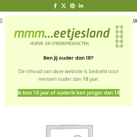
0
€
0,0
Ben jij ouder dan 18?
De inhoud van deze website is bedoeld voor
Home
Winkel
Vleeswaren
mensen ouder dan
18
jaar.
Ik ben 18 jaar of ouder
Ik ben jonger dan 18