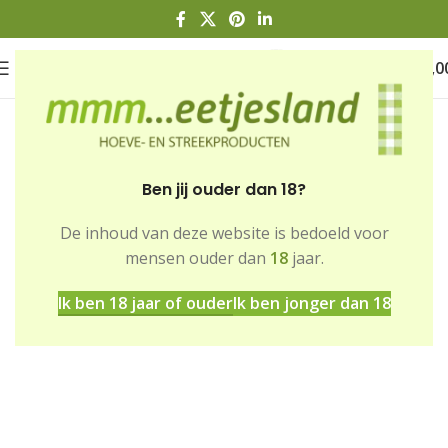
0
€
0,0
Ben jij ouder dan 18?
De inhoud van deze website is bedoeld voor
Home
Winkel
Dranken
mensen ouder dan
18
jaar.
Non-alcoholische dranken
Ik ben 18 jaar of ouder
Ik ben jonger dan 18